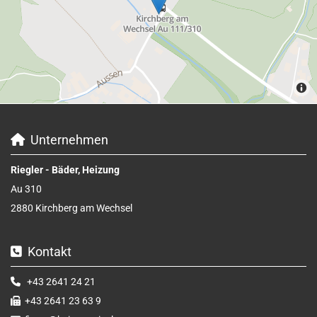
Unternehmen

Riegler - Bäder, Heizung
Au 310
2880 Kirchberg am Wechsel
Kontakt

+43 2641 24 21

+43 2641 23 63 9
